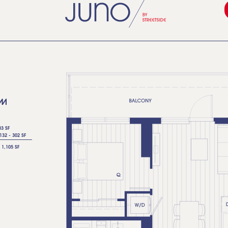
M
03 SF
132 - 302 SF
 1,105 SF