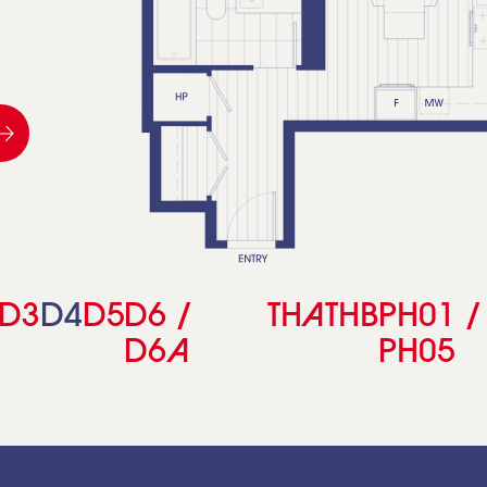
D3
D4
D5
D6 /
TH
A
THB
PH01 /
D6
A
PH05