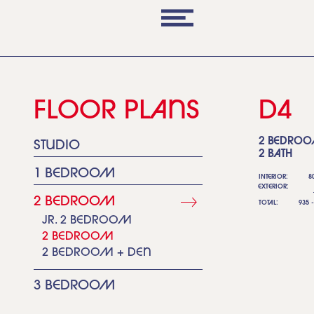
FLOOR PL
AN
S
D4
2 B
E
DROO
ST
U
DIO
2 B
A
TH
1
BEDROOM
INT
E
RIOR:
8
EXTE
RIOR:
2
BEDROOM
TOT
A
L:
935 -
JR. 2
BEDROOM
2
BEDROOM
2
BEDROOM + DEN
3
BEDROOM